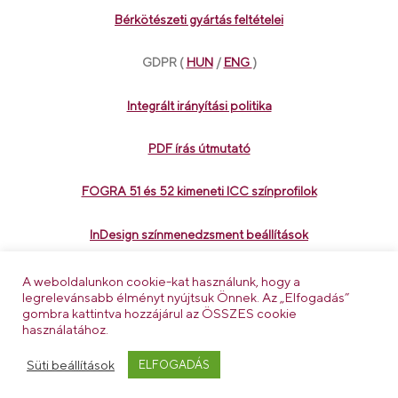
Bérkötészeti gyártás feltételei
GDPR
(
HUN
/
ENG
)
Integrált irányítási politika
PDF írás útmutató
FOGRA 51 és 52 kimeneti ICC színprofilok
InDesign színmenedzsment beállítások
InDesign Adobe PDF export beállítások
A weboldalunkon cookie-kat használunk, hogy a
legrelevánsabb élményt nyújtsuk Önnek. Az „Elfogadás”
gombra kattintva hozzájárul az ÖSSZES cookie
Belső-visszaélés bejelentési rendszer
használatához.
Süti beállítások
ELFOGADÁS