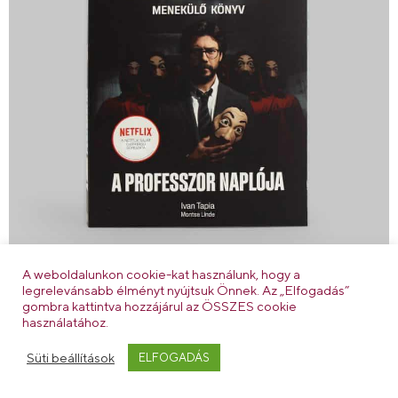
A weboldalunkon cookie-kat használunk, hogy a
legrelevánsabb élményt nyújtsuk Önnek. Az „Elfogadás”
gombra kattintva hozzájárul az ÖSSZES cookie
használatához.
Süti beállítások
ELFOGADÁS