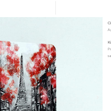
C
A
K
Pr
sa