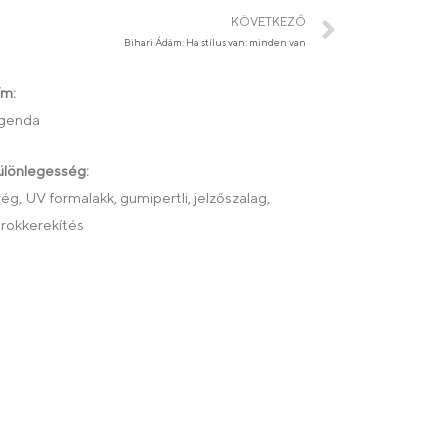
KÖVETKEZŐ
Bihari Ádám: Ha stílus van: minden van
ím:
genda
ülönlegesség:
ég, UV formalakk, gumipertli, jelzőszalag,
rokkerekítés