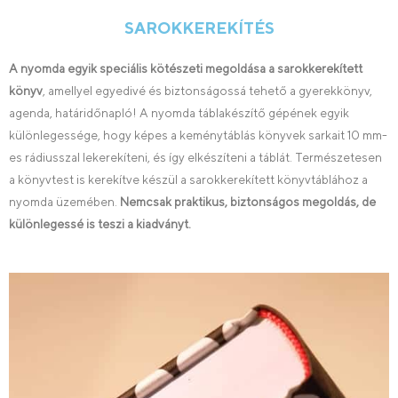
SAROKKEREKÍTÉS
A nyomda egyik speciális kötészeti megoldása a sarokkerekített
könyv
, amellyel egyedivé és biztonságossá tehető a gyerekkönyv,
agenda, határidőnapló! A nyomda táblakészítő gépének egyik
különlegessége, hogy képes a keménytáblás könyvek sarkait 10 mm-
es rádiusszal lekerekíteni, és így elkészíteni a táblát. Természetesen
a könyvtest is kerekítve készül a sarokkerekített könyvtáblához a
nyomda üzemében.
Nemcsak praktikus, biztonságos megoldás, de
különlegessé is teszi a kiadványt.