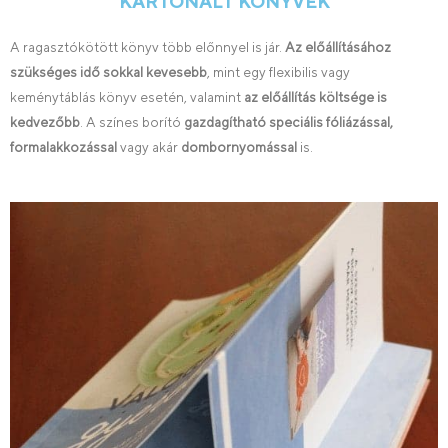
KARTONÁLT KÖNYVEK
A ragasztókötött könyv több előnnyel is jár.
Az előállításához
szükséges idő sokkal kevesebb
, mint egy flexibilis vagy
keménytáblás könyv esetén, valamint
az előállítás költsége is
kedvezőbb
. A színes borító
gazdagítható speciális fóliázással,
formalakkozással
vagy akár
dombornyomással
is.