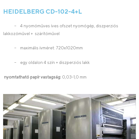
HEIDELBERG CD-102-4+L
– 4 nyomóműves íves ofszet nyomógép, diszperziós
lakkozóművel + szárítóművel
– maximális ívméret: 720x1020mm
– egy oldalon 4 szín + diszperziós lakk
nyomtatható papír vastagság:
0,03-1,0 mm