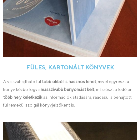
FÜLES, KARTONÁLT KÖNYVEK
A visszahajtható fül
több okból is hasznos lehet
, mivel egyrészt a
könyv kézbe fogva
masszívabb benyomást kelt
, másrészt a fedélen
több hely keletkezik
az információk átadására, ráadásul a behajtott
fül remekül szolgál könyvjelzőként is.