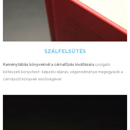
SZÁLFELSÜTÉS
Keménytáblás könyveknél a cérnafűzés kiváltására
szolgáló
kötészeti könyvtest- képzési eljárás, végeredménye megegyezik a
cérnázott könyvek minőségével.