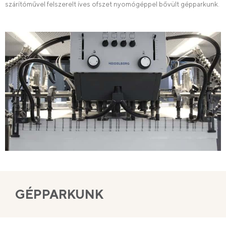
szárítóművel felszerelt íves ofszet nyomógéppel bővült gépparkunk.
GÉPPARKUNK