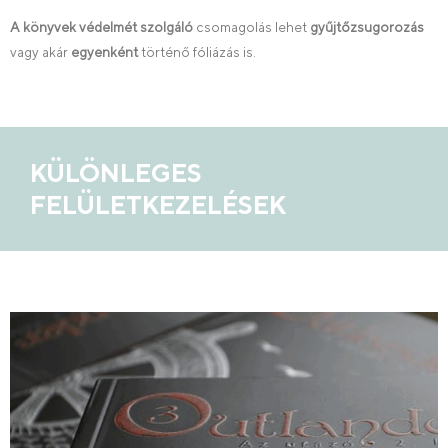
A könyvek védelmét szolgáló
csomagolás lehet
gyűjtőzsugorozás
vagy akár
egyenként
történő fóliázás is.
KÜLÖNLEGES
FELÜLETKEZELÉSEK