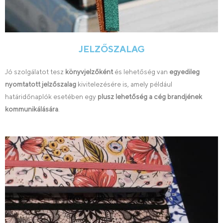
JELZŐSZALAG
Jó szolgálatot tesz
könyvjelzőként
és lehetőség van
egyedileg
nyomtatott jelzőszalag
kivitelezésére is, amely például
határidőnaplók esetében egy
plusz lehetőség a cég brandjének
kommunikálására
.