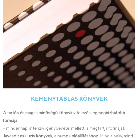
KEMÉNYTÁBLÁS KÖNYVEK
A tartós és magas minőségű könyvkivitelezés legmegbízhatóbb
formája
– mindennapi intenzív igénybevétel mellett is megtartja formáját.
Javasolt exkluzív könyvek, albumok előállításához
. Mind a belív, mind