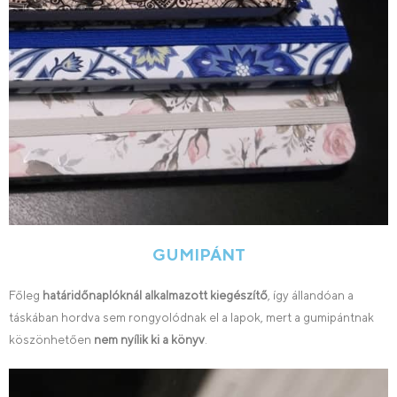
GUMIPÁNT
Főleg
határidőnaplóknál alkalmazott kiegészítő
, így állandóan a
táskában hordva sem rongyolódnak el a lapok, mert a gumipántnak
köszönhetően
nem nyílik ki a könyv
.