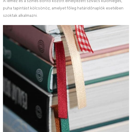
A lemez és a színes borító között elhelyezett szivacs különleges,
puha tapintást kölcsönöz, amelyet főleg határidőnaplók esetében
szoktak alkalmazni.