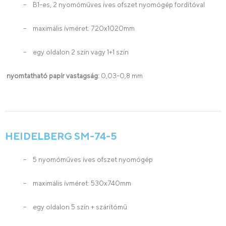
– B1-es, 2 nyomóműves íves ofszet nyomógép fordítóval
– maximális ívméret: 720x1020mm
– egy oldalon 2 szín vagy 1+1 szín
nyomtatható papír vastagság:
0,03-0,8 mm
HEIDELBERG SM-74-5
– 5 nyomóműves íves ofszet nyomógép
– maximális ívméret: 530x740mm
– egy oldalon 5 szín + szárítómű