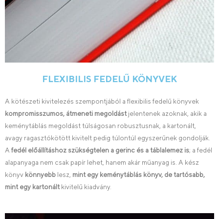
FLEXIBILIS FEDELŰ KÖNYVEK
A kötészeti kivitelezés szempontjából a flexibilis fedelű könyvek
kompromisszumos, átmeneti megoldást
jelentenek azoknak, akik a
keménytáblás megoldást túlságosan robusztusnak, a kartonált,
avagy ragasztókötött kivitelt pedig túlontúl egyszerűnek gondolják.
A
fedél előállításhoz szükségtelen a gerinc és a táblalemez
is
; a fedél
alapanyaga nem csak papír lehet, hanem akár műanyag is. A kész
könyv
könnyebb
lesz,
mint egy keménytáblás könyv, de tartósabb,
mint egy kartonált
kivitelű kiadvány.