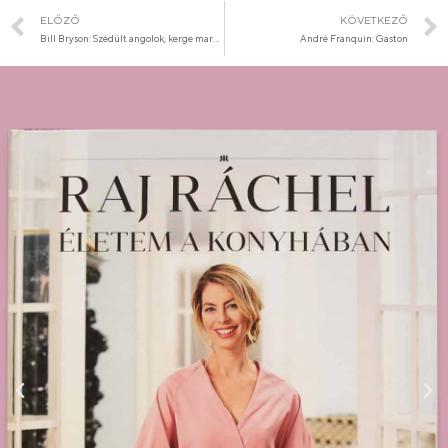
ELŐZŐ
KÖVETKEZŐ
Bill Bryson: Szédült angolok, kerge marhák
André Franquin: Gaston