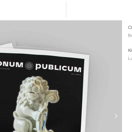
C
B
Ki
L