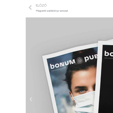
ELŐZŐ
Magvető zsebkönyv sorozat