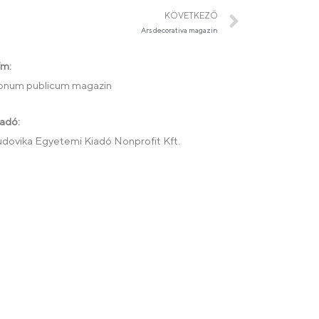
KÖVETKEZŐ
Ars decorativa magazin
ím:
onum publicum magazin
adó:
udovika Egyetemi Kiadó Nonprofit Kft.