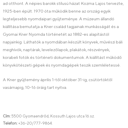
ad otthont. A népies barokk stílusú házat Kozma Lajos tervezte,
1925-ben épült. 1970 óta működik benne az ország egyik
legteljesebb nyomdaipari gyűjteménye. A múzeum állandó
kiállítása bemutatja a Kner család tagjainak munkásságát és a
Gyomai Kner Nyomda történetét az 1882-es alapítástól
napjainkig. Láthatók a nyomdában készült könyvek, művészi báli
meghívók, naptárak, levelezőlapok, plakátok, részvények,
korabeli fotók és történeti dokumentumok. A kiállítást működő
könyvkötészeti gépek és nyomdagépek teszik szemléletessé.
A Kner gyűjtemény április 1-től október 31-ig, csütörtöktől
vasárnapig, 10-16 óráig tart nyitva.
Cím:
5500 Gyomaendrőd, Kossuth Lajos utca 16.sz.
Telefon:
+36-20/777-9864.