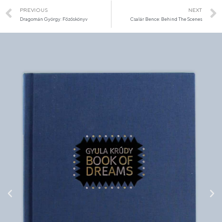
PREVIOUS
NEXT
Dragomán György: Főzőskönyv
Csalár Bence: Behind The Scenes