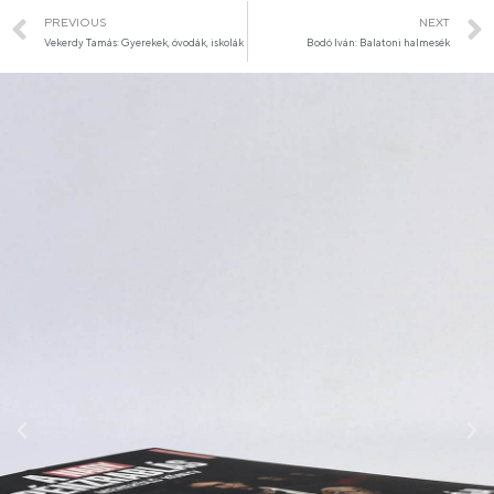
PREVIOUS
NEXT
Vekerdy Tamás: Gyerekek, óvodák, iskolák
Bodó Iván: Balatoni halmesék