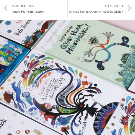
VORHERIGEN
NÄCHSTEN
André Franquin: Gaston
Vekerdy Tamás: Gyerekek, óvodák, iskolák