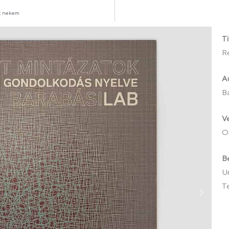
dát nekem
Ti
R
Au
Ba
Ve
O
B
Um
T