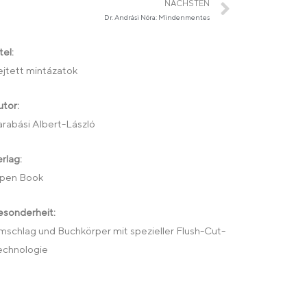
NÄCHSTEN
Dr. Andrási Nóra: Mindenmentes
tel:
ejtett mintázatok
tor:
rabási Albert-László
rlag:
pen Book
esonderheit:
schlag und Buchkörper mit spezieller Flush-Cut-
echnologie