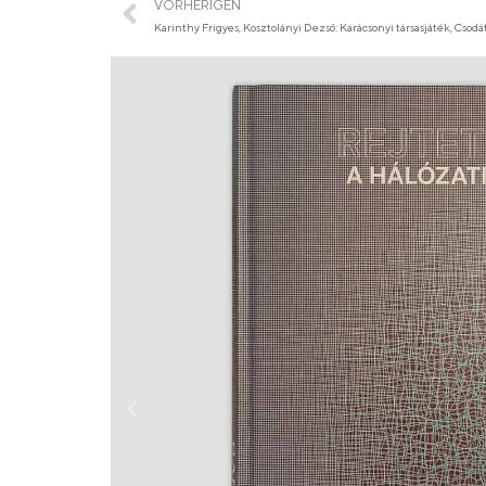
VORHERIGEN
Karinthy Frigyes, Kosztolányi Dezső: Karácsonyi társasjáték, Cso